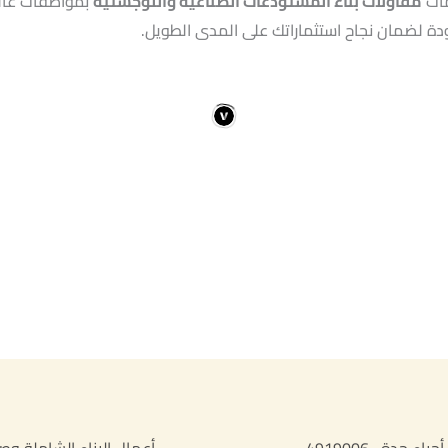
ات
مقاولات بناء المستودعات الصناعية واللوجستية
بمواصفات عال
دة لضمان نجاح استثماراتك على المدى الطويل.
مقاولات بناء في أحياء جدة 0554919006