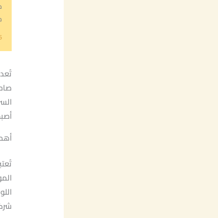
م
جا
5
تُعد
صاحب
السر
أصبح
أهمي
تُعت
المو
اللو
شرك