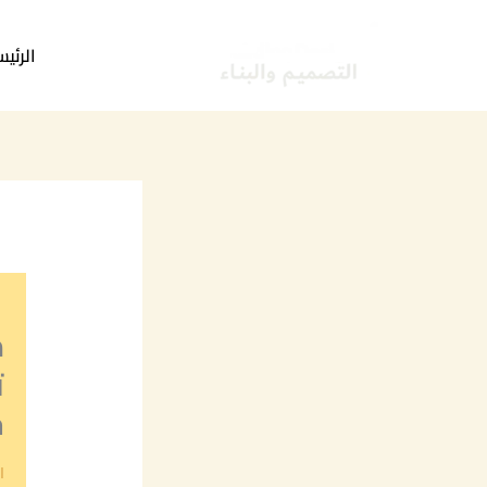
خطي
لى
الرئيس
لمحتوى
م
ت
ج
ا