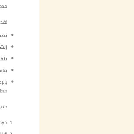
خدما
نقدم
تصم
إنش
تنف
بناء
بالإ
معاي
مميز
خبرة