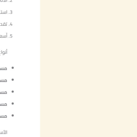
الال
استخ
تقدي
أسعا
أنوا
مست
مست
مست
مستو
مست
الأس