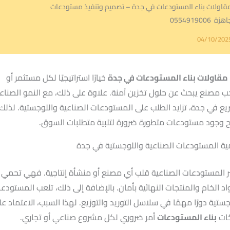
قاولات بناء المستودعات في جدة – تصميم وتنفيذ مستودعات
هزة 0554919006
04/10/202
مقاولات بناء المستودعات في جدة
خيارًا استراتيجيًا لكل مستثمر أو
 مصنع يبحث عن حلول تخزين آمنة. علاوة على ذلك، مع النمو الصناع
يع في جدة، تزايد الطلب على المستودعات الصناعية واللوجستية. لذلك،
 وجود مستودعات متطورة ضرورة لتلبية متطلبات السوق.
ة المستودعات الصناعية واللوجستية في جدة
بر المستودعات الصناعية قلب أي مصنع أو منشأة إنتاجية. فهي تحمي
اد الخام والمنتجات النهائية بأمان. بالإضافة إلى ذلك، تلعب المستودع
جستية دورًا مهمًا في سلاسل التوريد والتوزيع. لهذا السبب، الاعتماد ع
ات
بناء المستودعات
أمر ضروري لكل مشروع صناعي أو تجاري.