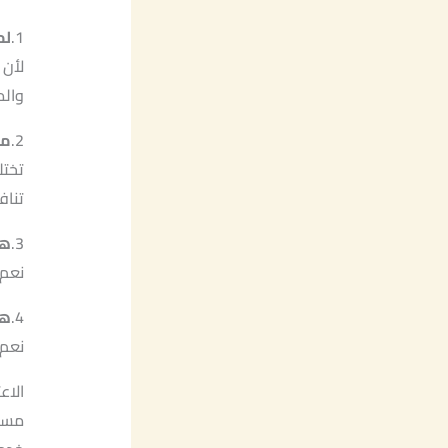
1.
لم
لأن 
والم
2.
ما
تختل
تناف
3.
هل
نعم،
4.
هل
نعم،
الاع
مستو