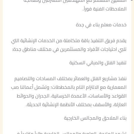
التنسيق المستمر مع المهندسين المشرفين ومعالجة
الملاحظات الفنية فوراً.
خدمات معلم بناء في جدة
يقدم فريق التنفيذ باقة متكاملة من الخدمات الإنشائية التي
تلبي احتياجات الأفراد والمستثمرين في مختلف مناطق جدة:
تنفيذ الفلل والمباني السكنية
ننفذ مشاريع الفلل والعمائر بمختلف المساحات والتصاميم
المعمارية مع الالتزام التام بالمخططات؛ وتشمل أعمالنا صب
القواعد والأساسات، الأعمدة الخرسانية، الجدران والحوائط
العازلة، والأسقف بمختلف الأنظمة الإنشائية الحديثة.
بناء الملاحق والمجالس الخارجية
تشهد الملاحق العلوية والمجالس الخارجية طلباً متزايداً في