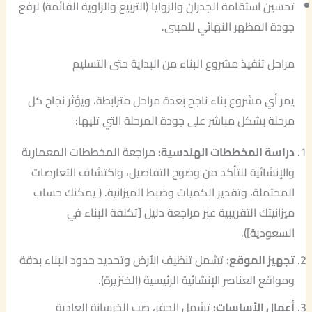
تحسين استقامة الجدران والزوايا (التربيع والزاوية القائمة) لرفع
جودة المظهر النهائي للمبنى.
مراحل تنفيذ مشروع البناء من البداية حتى التسليم
يمر أي مشروع بناء ناجح بعدة مراحل مترابطة، ويؤثر نجاح كل
مرحلة بشكل مباشر على جودة المرحلة التي تليها:
دراسة المخططات الهندسية:
مراجعة المخططات المعمارية
والإنشائية للتأكد من وضوح التفاصيل، واكتشاف التعارضات
المحتملة، وتقدير الكميات وضبط الميزانية. ( يمكنك حساب
ميزانيتك التقريبية عبر مراجعة دليل [تكلفة البناء في
السعودية]).
تجهيز الموقع:
تشمل تنظيف الأرض وتحديد حدود البناء بدقة
ومواقع العناصر الإنشائية الرئيسية (الخنزيرة).
أعمال الأساسات:
تشمل الحفر، صب الخرسانة العادية