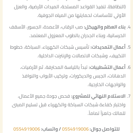
(النظافة)، تنفيذ القواعد المسلحة، الميدات الأرضية، والعزل
الأولي للأساسات لحمايتها من المياه الجوفية.
بناء العظم والهيكل:
صب الرقاب، الأعمدة، الجسور، الأسقف
الخرسانية، وبناء الجدران بالطوب المعزول المعتمد.
أعمال التمديدات:
تأسيس شبكات الكهرباء، السباكة، خطوط
التكييف، وشبكات الاتصالات والإنترنت الداخلية.
أعمال التشطيبات:
تبدأ باللياسة المحترفة، ثم الأرضيات،
الدهانات، الجبس والديكورات، وتركيب الأبواب والنوافذ
والواجهات الخارجية.
الاستلام النهائي للمشروع:
فحص جودة جميع الأعمال،
واختبار كفاءة شبكات السباكة والكهرباء قبل تسليم المبنى
للمالك جاهزاً تماماً.
للتواصل جوال:
0554919006
/ واتساب:
0554919006