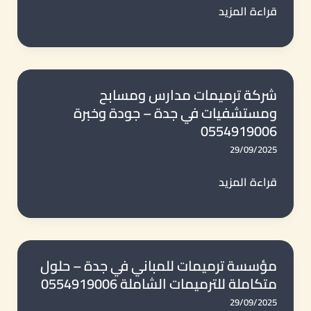
مقاول
قراءة المزيد
وتجديد
ترميمات
وإصلاح
المراكز
مع
التجارية
شركة
في
شركة ترميمات مدارس ومسابح
التصميم
ومستشفيات في جدة – جودة وخبرة
جدة
والبناء
0554919006
0554919006
29/09/2025
شركة
قراءة المزيد
ترميمات
مدارس
ومسابح
ومستشفيات
مؤسسة ترميمات للمباني في جدة – حلول
متكاملة للترميمات الشاملة 0554919006
في
جدة
29/09/2025