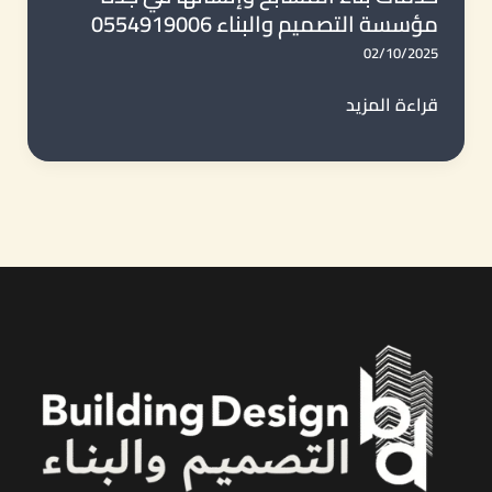
مؤسسة التصميم والبناء 0554919006
0554919006
02/10/2025
خدمات
قراءة المزيد
بناء
المسابح
وإنشائها
في
جدة
–
مؤسسة
التصميم
والبناء
0554919006