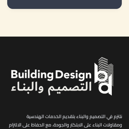
الفلل
والمباني
في
شمال
جدة
|
الجودة
التي
تبدأ
من
التخطيط
وتنتهي
بتسليم
مفتاح
نلتزم في التصميم والبناء بتقديم الخدمات الهندسية
متكامل
ومقاولات البناء على الابتكار والجودة، مع الحفاظ على الالتزام