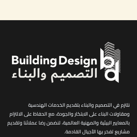
في
شمال
جدة
|
الجودة
التي
تبدأ
من
التخطيط
وتنتهي
بتسليم
مفتاح
نلتزم في التصميم والبناء بتقديم الخدمات الهندسية
متكامل
ومقاولات البناء على الابتكار والجودة، مع الحفاظ على الالتزام
بالمعايير البيئية والمهنية العالمية، لنضمن رضا عملائنا وتقديم
مشاريع تفخر بها الأجيال القادمة
.