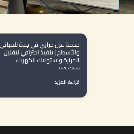
خدمة عزل حراري في جدة للمباني
والأسطح | تنفيذ احترافي لتقليل
الحرارة واستهلاك الكهرباء
04/07/2026
خدمة
قراءة المزيد
عزل
حراري
في
جدة
للمباني
والأسطح