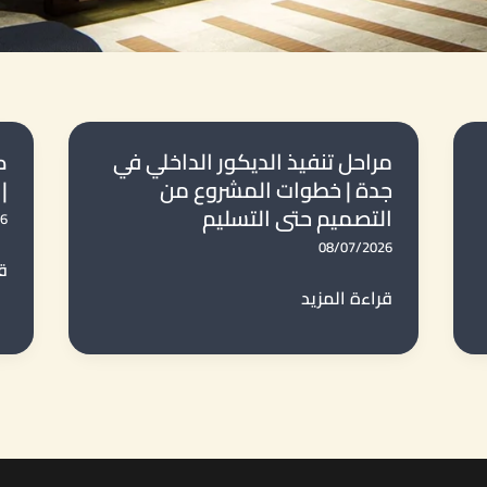
مراحل تنفيذ الديكور الداخلي في
ك
جدة | خطوات المشروع من
|
التصميم حتى التسليم
26
08/07/2026
ك
قر
مراحل
قراءة المزيد
تخ
تنفيذ
م
الديكور
دي
الداخلي
ف
في
ج
جدة
|
|