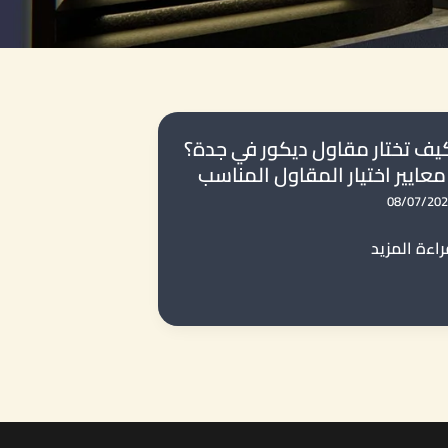
يف تختار مقاول ديكور في جدة؟
 معايير اختيار المقاول المناسب
08/07/20
يف
اءة المزيد
تار
قاول
كور
ي
دة؟