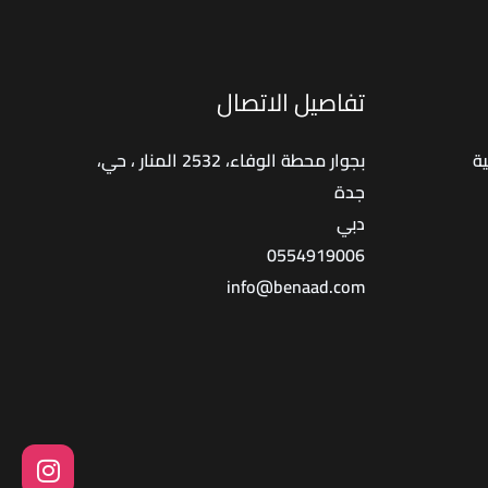
ايير
تيار
مقاول
تفاصيل الاتصال
مناسب
ة
بجوار محطة الوفاء، 2532 المنار ، حي،
جدة
دبي
0554919006
info@benaad.com