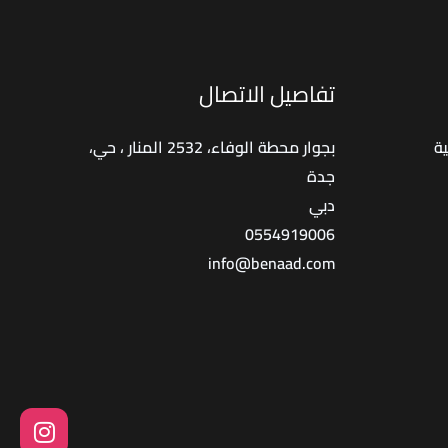
دليل
شامل
تفاصيل الاتصال
عزل
حراري
ة
بجوار محطة الوفاء، 2532 المنار ، حي،
لمائي
جدة
دبي
0554919006
info@benaad.com