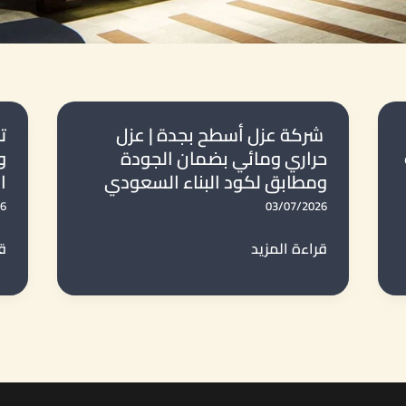
شركة عزل أسطح بجدة | عزل
ت
حراري ومائي بضمان الجودة
و
ومطابق لكود البناء السعودي
ا
26
03/07/2026
شركة
تر
قراءة المزيد
قر
عزل
عو
أسطح
ا
بجدة
وا
|
وا
عزل
ف
حراري
ج