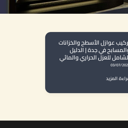
ركيب عوازل الأسطح والخزانات
المسابح في جدة | الدليل
لشامل للعزل الحراري والمائي
03/07/20
كيب
اءة المزيد
ازل
لأسطح
لخزانات
لمسابح
ي
دة