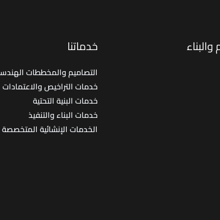
ومائي
|
بضمان
ال
الجودة
ال
والبناء
خدماتنا
ومطابق
لل
لكود
ال
التصاميم والمخططات الهندسي
البناء
وا
خدمات التراخيص والاعتمادات
السعودي
خدمات البنية التحتية
خدمات البناء والتنفيذ
الخدمات الإنشائية المتخصصة